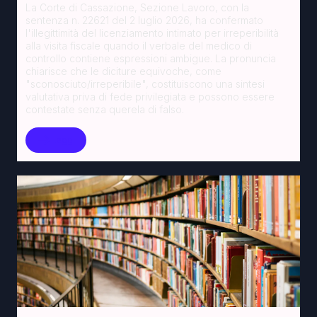
La Corte di Cassazione, Sezione Lavoro, con la
sentenza n. 22621 del 2 luglio 2026, ha confermato
l'illegittimità del licenziamento intimato per irreperibilità
alla visita fiscale quando il verbale del medico di
controllo contiene espressioni ambigue. La pronuncia
chiarisce che le diciture equivoche, come
"sconosciuto/irreperibile", costituiscono una sintesi
valutativa priva di fede privilegiata e possono essere
contestate senza querela di falso.
Leggi