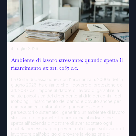
4 Luglio 2026
Ambiente di lavoro stressante: quando spetta il
risarcimento ex art. 2087 c.c.
La Corte di Cassazione, con l'ordinanza n. 20005 del 15
giugno 2026, ha chiarito che il dovere di protezione ex
art. 2087 c.c. impone al datore di lavoro di garantire la
salute psicofisica del dipendente al di là dei confini del
mobbing. Il risarcimento del danno è dovuto anche per
comportamenti datoriali che, pur non essendo
persecutori o sistematici, generino un ambiente di lavoro
stressante e logorante. La pronuncia ribadisce che
spetta all'azienda dimostrare di aver adottato ogni
cautela necessaria per prevenire il disagio, sollevando il
lavoratore dall'obbligo di provare la violazione di