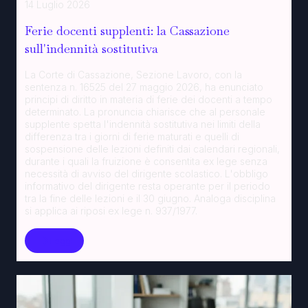
14 Luglio 2026
Ferie docenti supplenti: la Cassazione
sull'indennità sostitutiva
La Corte di Cassazione, Sezione Lavoro, con la
sentenza n. 16525 del 27 maggio 2026, ha enunciato
principi di diritto in materia di ferie dei docenti a tempo
determinato. La pronuncia chiarisce che al personale
supplente spetta l'indennità sostitutiva nei limiti della
differenza tra i giorni di ferie maturati e quelli di
sospensione delle lezioni definiti dai calendari regionali,
durante i quali la fruizione è consentita ex lege senza
necessità di avviso del dirigente scolastico. L'obbligo
informativo del dirigente resta operante per il periodo
tra la fine delle lezioni e il 30 giugno. Analoga disciplina
si applica ai riposi ex lege n. 937/1977.
Leggi