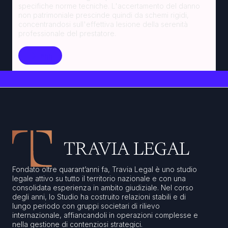
specifiche norme tecniche. L'accertamento del danno
non patrimoniale prescinde quindi da schemi rigidi,
concentrandosi sull'effettiva lesione della serenità
professionale del prestatore.
Leggi
Fondato oltre quarant’anni fa, Travia Legal è uno studio
legale attivo su tutto il territorio nazionale e con una
consolidata esperienza in ambito giudiziale. Nel corso
degli anni, lo Studio ha costruito relazioni stabili e di
lungo periodo con gruppi societari di rilievo
internazionale, affiancandoli in operazioni complesse e
nella gestione di contenziosi strategici.