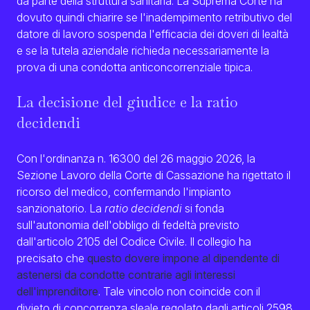
da parte della struttura sanitaria. La Suprema Corte ha
dovuto quindi chiarire se l'inadempimento retributivo del
datore di lavoro sospenda l'efficacia dei doveri di lealtà
e se la tutela aziendale richieda necessariamente la
prova di una condotta anticoncorrenziale tipica.
La decisione del giudice e la ratio
decidendi
Con l'ordinanza n. 16300 del 26 maggio 2026, la
Sezione Lavoro della Corte di Cassazione ha rigettato il
ricorso del medico, confermando l'impianto
sanzionatorio. La
ratio decidendi
si fonda
sull'autonomia dell'obbligo di fedeltà previsto
dall'articolo 2105 del Codice Civile. Il collegio ha
precisato che
questo dovere impone al dipendente di
astenersi da condotte contrarie agli interessi
dell'imprenditore
. Tale vincolo non coincide con il
divieto di concorrenza sleale regolato dagli articoli 2598