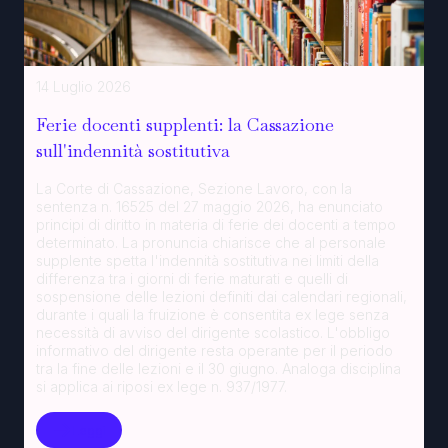
14 Luglio 2026
Ferie docenti supplenti: la Cassazione
sull'indennità sostitutiva
La Corte di Cassazione, Sezione Lavoro, con la
sentenza n. 16525 del 27 maggio 2026, ha enunciato
principi di diritto in materia di ferie dei docenti a tempo
determinato. La pronuncia chiarisce che al personale
supplente spetta l'indennità sostitutiva nei limiti della
differenza tra i giorni di ferie maturati e quelli di
sospensione delle lezioni definiti dai calendari regionali,
durante i quali la fruizione è consentita ex lege senza
necessità di avviso del dirigente scolastico. L'obbligo
informativo del dirigente resta operante per il periodo
tra la fine delle lezioni e il 30 giugno. Analoga disciplina
si applica ai riposi ex lege n. 937/1977.
Leggi