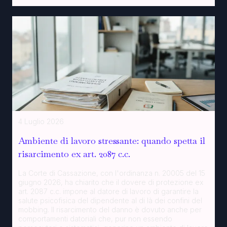
4 Luglio 2026
Ambiente di lavoro stressante: quando spetta il
risarcimento ex art. 2087 c.c.
La Corte di Cassazione, con l'ordinanza n. 20005 del 15
giugno 2026, ha chiarito che il dovere di protezione ex
art. 2087 c.c. impone al datore di lavoro di garantire la
salute psicofisica del dipendente al di là dei confini del
mobbing. Il risarcimento del danno è dovuto anche per
comportamenti datoriali che, pur non essendo