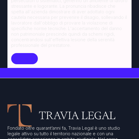
persecutori o sistematici, generino un ambiente di lavoro
stressante e logorante. La pronuncia ribadisce che
spetta all'azienda dimostrare di aver adottato ogni
cautela necessaria per prevenire il disagio, sollevando il
lavoratore dall'obbligo di provare la violazione di
specifiche norme tecniche. L'accertamento del danno
non patrimoniale prescinde quindi da schemi rigidi,
concentrandosi sull'effettiva lesione della serenità
professionale del prestatore.
Leggi
Fondato oltre quarant’anni fa, Travia Legal è uno studio
legale attivo su tutto il territorio nazionale e con una