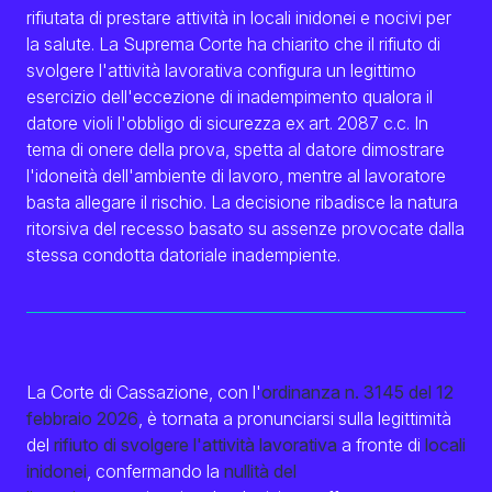
rifiutata di prestare attività in locali inidonei e nocivi per
Eng
la salute. La Suprema Corte ha chiarito che il rifiuto di
svolgere l'attività lavorativa configura un legittimo
esercizio dell'eccezione di inadempimento qualora il
datore violi l'obbligo di sicurezza ex art. 2087 c.c. In
tema di onere della prova, spetta al datore dimostrare
l'idoneità dell'ambiente di lavoro, mentre al lavoratore
basta allegare il rischio. La decisione ribadisce la natura
ritorsiva del recesso basato su assenze provocate dalla
stessa condotta datoriale inadempiente.
La Corte di Cassazione, con l'
ordinanza n. 3145 del 12
febbraio 2026
, è tornata a pronunciarsi sulla legittimità
del
rifiuto di svolgere l'attività lavorativa
a fronte di
locali
inidonei
, confermando la
nullità del