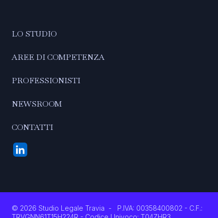
LO STUDIO
AREE DI COMPETENZA
PROFESSIONISTI
NEWSROOM
CONTATTI
©
2026
Studio Legale Travia
-
P.IVA: 00358400802 - C.F.:
TRVGNN61T15H224R - Codice Univoco: T04ZHR3