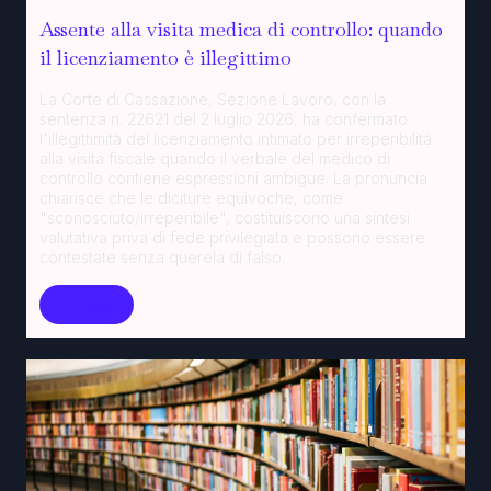
Assente alla visita medica di controllo: quando
il licenziamento è illegittimo
La Corte di Cassazione, Sezione Lavoro, con la
sentenza n. 22621 del 2 luglio 2026, ha confermato
l'illegittimità del licenziamento intimato per irreperibilità
alla visita fiscale quando il verbale del medico di
controllo contiene espressioni ambigue. La pronuncia
chiarisce che le diciture equivoche, come
"sconosciuto/irreperibile", costituiscono una sintesi
valutativa priva di fede privilegiata e possono essere
contestate senza querela di falso.
Leggi